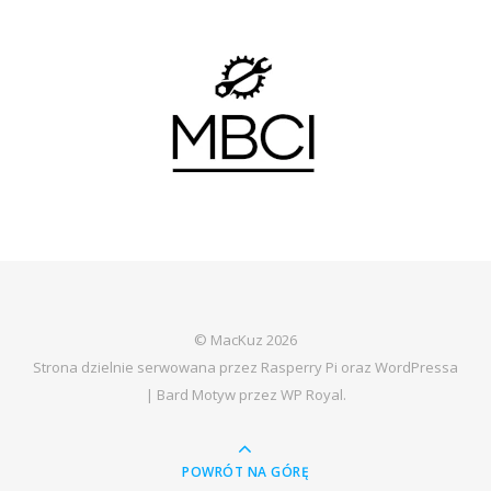
© MacKuz 2026
Strona dzielnie serwowana przez Rasperry Pi oraz WordPressa
|
Bard Motyw przez
WP Royal
.
POWRÓT NA GÓRĘ