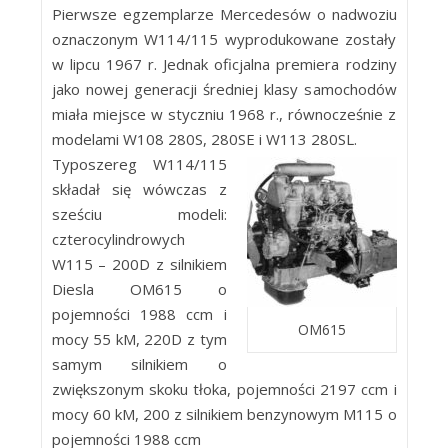
Pierwsze egzemplarze Mercedesów o nadwoziu
oznaczonym W114/115 wyprodukowane zostały
w lipcu 1967 r. Jednak oficjalna premiera rodziny
jako nowej generacji średniej klasy samochodów
miała miejsce w styczniu 1968 r., równocześnie z
modelami W108 280S, 280SE i W113 280SL.
Typoszereg W114/115
składał się wówczas z
sześciu modeli:
czterocylindrowych
W115 – 200D z silnikiem
Diesla OM615 o
pojemności 1988 ccm i
OM615
mocy 55 kM, 220D z tym
samym silnikiem o
zwiększonym skoku tłoka, pojemności 2197 ccm i
mocy 60 kM, 200 z silnikiem benzynowym M115 o
pojemności 1988 ccm