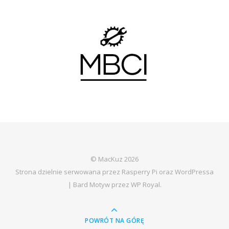
© MacKuz 2026
Strona dzielnie serwowana przez Rasperry Pi oraz WordPressa
|
Bard Motyw przez
WP Royal
.
POWRÓT NA GÓRĘ