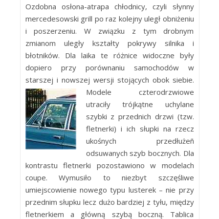
Ozdobna osłona-atrapa chłodnicy, czyli słynny
mercedesowski grill po raz kolejny uległ obniżeniu
i poszerzeniu. W związku z tym drobnym
zmianom uległy kształty pokrywy silnika i
błotników. Dla laika te różnice widoczne były
dopiero przy porównaniu samochodów w
starszej i nowszej wersji stojących obok siebie.
Modele czterodrzwiowe
utraciły trójkątne uchylane
szybki z przednich drzwi (tzw.
fletnerki) i ich słupki na rzecz
ukośnych przedłużeñ
odsuwanych szyb bocznych. Dla
kontrastu fletnerki pozostawiono w modelach
coupe. Wymusiło to niezbyt szczęśliwe
umiejscowienie nowego typu lusterek – nie przy
przednim słupku lecz dużo bardziej z tyłu, między
fletnerkiem a główną szybą boczną. Tablica