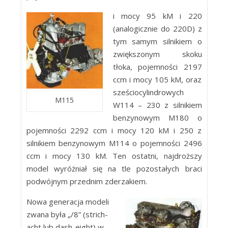
i mocy 95 kM i 220
(analogicznie do 220D) z
tym samym silnikiem o
zwiększonym skoku
tłoka, pojemności 2197
ccm i mocy 105 kM, oraz
sześciocylindrowych
M115
W114 – 230 z silnikiem
benzynowym M180 o
pojemności 2292 ccm i mocy 120 kM i 250 z
silnikiem benzynowym M114 o pojemności 2496
ccm i mocy 130 kM. Ten ostatni, najdroższy
model wyróżniał się na tle pozostałych braci
podwójnym przednim zderzakiem.
Nowa generacja modeli
zwana była „/8” (strich-
acht lub dash-eight) w