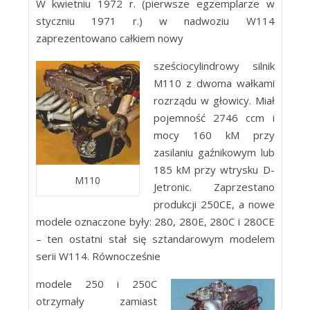
W kwietniu 1972 r. (pierwsze egzemplarze w
styczniu 1971 r.) w nadwoziu W114
zaprezentowano całkiem nowy
sześciocylindrowy silnik
M110 z dwoma wałkami
rozrządu w głowicy. Miał
pojemność 2746 ccm i
mocy 160 kM przy
zasilaniu gaźnikowym lub
185 kM przy wtrysku D-
M110
Jetronic. Zaprzestano
produkcji 250CE, a nowe
modele oznaczone były: 280, 280E, 280C i 280CE
– ten ostatni stał się sztandarowym modelem
serii W114. Równocześnie
modele 250 i 250C
otrzymały zamiast