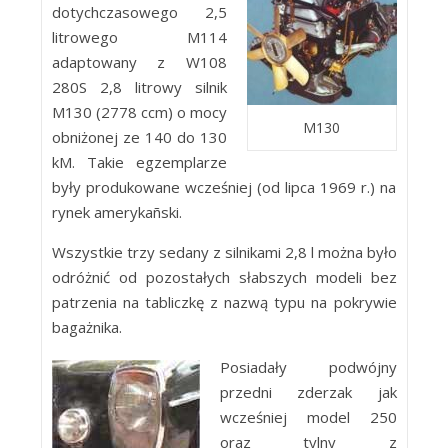
dotychczasowego 2,5
litrowego M114
adaptowany z W108
280S 2,8 litrowy silnik
M130 (2778 ccm) o mocy
M130
obniżonej ze 140 do 130
kM. Takie egzemplarze
były produkowane wcześniej (od lipca 1969 r.) na
rynek amerykañski.
Wszystkie trzy sedany z silnikami 2,8 l można było
odróżnić od pozostałych słabszych modeli bez
patrzenia na tabliczkę z nazwą typu na pokrywie
bagażnika.
Posiadały podwójny
przedni zderzak jak
wcześniej model 250
oraz tylny z