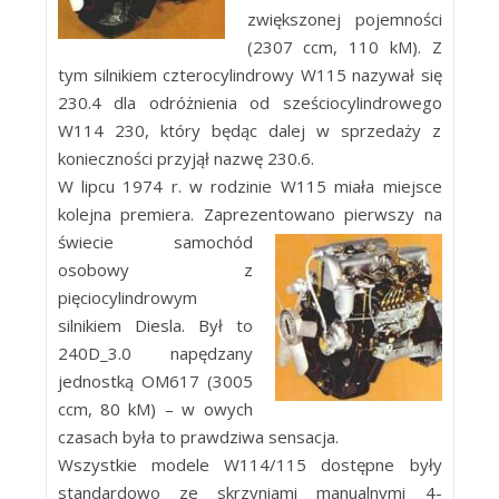
zwiększonej pojemności
(2307 ccm, 110 kM). Z
tym silnikiem czterocylindrowy W115 nazywał się
230.4 dla odróżnienia od sześciocylindrowego
W114 230, który będąc dalej w sprzedaży z
konieczności przyjął nazwę 230.6.
W lipcu 1974 r. w rodzinie W115 miała miejsce
kolejna premiera. Zaprezentowano pierwszy na
świecie samochód
osobowy z
pięciocylindrowym
silnikiem Diesla. Był to
240D_3.0 napędzany
jednostką OM617 (3005
ccm, 80 kM) – w owych
czasach była to prawdziwa sensacja.
Wszystkie modele W114/115 dostępne były
standardowo ze skrzyniami manualnymi 4-