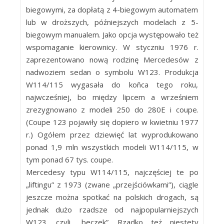
biegowymi, za dopłatą z 4-biegowym automatem
lub w droższych, późniejszych modelach z 5-
biegowym manualem. Jako opcja występowało też
wspomaganie kierownicy. W styczniu 1976 r.
zaprezentowano nową rodzinę Mercedesów z
nadwoziem sedan o symbolu W123. Produkcja
W114/115 wygasała do koñca tego roku,
najwcześniej, bo między lipcem a wrześniem
zrezygnowano z modeli 250 do 280E i coupe.
(Coupe 123 pojawiły się dopiero w kwietniu 1977
r.) Ogółem przez dziewięć lat wyprodukowano
ponad 1,9 mln wszystkich modeli W114/115, w
tym ponad 67 tys. coupe.
Mercedesy typu W114/115, najczęściej te po
„liftingu” z 1973 (zwane „przejściówkami”), ciągle
jeszcze można spotkać na polskich drogach, są
jednak dużo rzadsze od najpopularniejszych
W123, czyli „beczek”. Rzadko też niestety