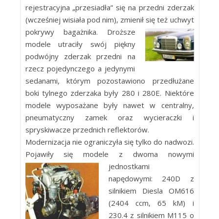
rejestracyjna „przesiadła” się na przedni zderzak
(wcześniej wisiała pod nim), zmienił się też uchwyt
pokrywy bagażnika. Droższe
modele utraciły swój piękny
podwójny zderzak przedni na
rzecz pojedynczego a jedynymi
sedanami, którym pozostawiono przedłużane
boki tylnego zderzaka były 280 i 280E. Niektóre
modele wyposażane były nawet w centralny,
pneumatyczny zamek oraz wycieraczki i
spryskiwacze przednich reflektorów.
Modernizacja nie ograniczyła się tylko do nadwozi.
Pojawiły się modele z dwoma nowymi
jednostkami
napędowymi: 240D z
silnikiem Diesla OM616
(2404 ccm, 65 kM) i
230.4 z silnikiem M115 o