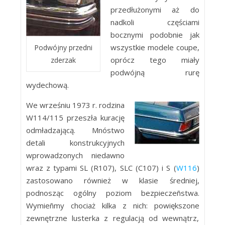
przedłużonymi aż do
nadkoli częściami
bocznymi podobnie jak
wszystkie modele coupe,
Podwójny przedni
oprócz tego miały
zderzak
podwójną rurę
wydechową.
We wrześniu 1973 r. rodzina
W114/115 przeszła kurację
odmładzającą. Mnóstwo
detali konstrukcyjnych
wprowadzonych niedawno
wraz z typami SL (R107), SLC (C107) i S (
W116
)
zastosowano również w klasie średniej,
podnosząc ogólny poziom bezpieczeñstwa.
Wymieñmy chociaż kilka z nich: powiększone
zewnętrzne lusterka z regulacją od wewnątrz,