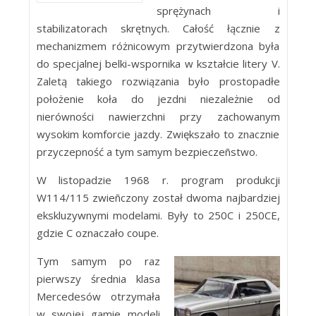
sprężynach i
stabilizatorach skrętnych. Całość łącznie z
mechanizmem różnicowym przytwierdzona była
do specjalnej belki-wspornika w kształcie litery V.
Zaletą takiego rozwiązania było prostopadłe
położenie koła do jezdni niezależnie od
nierówności nawierzchni przy zachowanym
wysokim komforcie jazdy. Zwiększało to znacznie
przyczepność a tym samym bezpieczeñstwo.
W listopadzie 1968 r. program produkcji
W114/115 zwieñczony został dwoma najbardziej
ekskluzywnymi modelami. Były to 250C i 250CE,
gdzie C oznaczało coupe.
Tym samym po raz
pierwszy średnia klasa
Mercedesów otrzymała
w swojej gamie modeli