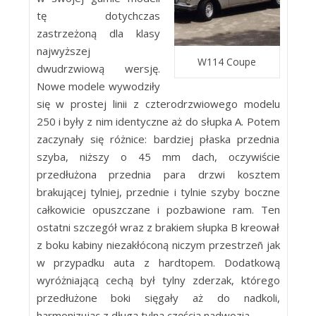
tę dotychczas
zastrzeżoną dla klasy
najwyższej
W114 Coupe
dwudrzwiową wersję.
Nowe modele wywodziły
się w prostej linii z czterodrzwiowego modelu
250 i były z nim identyczne aż do słupka A. Potem
zaczynały się różnice: bardziej płaska przednia
szyba, niższy o 45 mm dach, oczywiście
przedłużona przednia para drzwi kosztem
brakującej tylniej, przednie i tylnie szyby boczne
całkowicie opuszczane i pozbawione ram. Ten
ostatni szczegół wraz z brakiem słupka B kreował
z boku kabiny niezakłóconą niczym przestrzeñ jak
w przypadku auta z hardtopem. Dodatkową
wyróżniającą cechą był tylny zderzak, którego
przedłużone boki sięgały aż do nadkoli,
harmonizując z długą tylną częścią nadwozia.