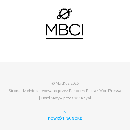
© MacKuz 2026
Strona dzielnie serwowana przez Rasperry Pi oraz WordPressa
|
Bard Motyw przez
WP Royal
.
POWRÓT NA GÓRĘ