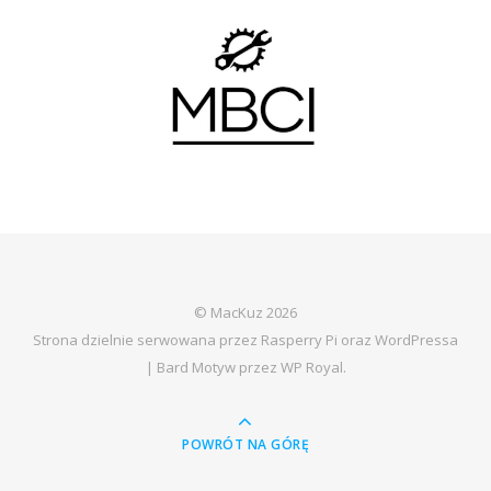
© MacKuz 2026
Strona dzielnie serwowana przez Rasperry Pi oraz WordPressa
|
Bard Motyw przez
WP Royal
.
POWRÓT NA GÓRĘ