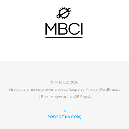
© MacKuz 2026
Strona dzielnie serwowana przez Rasperry Pi oraz WordPressa
|
Bard Motyw przez
WP Royal
.
POWRÓT NA GÓRĘ