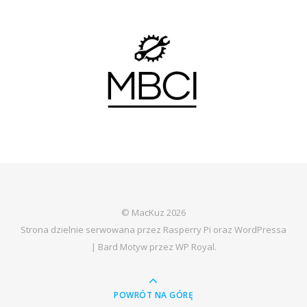
© MacKuz 2026
Strona dzielnie serwowana przez Rasperry Pi oraz WordPressa
|
Bard Motyw przez
WP Royal
.
POWRÓT NA GÓRĘ