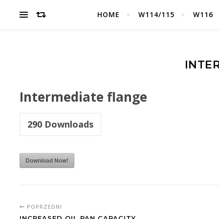
HOME
W114/115
W116
INTE
Intermediate flange
290
Downloads
Download Now!
POPRZEDNI
INCREASED OIL PAN CAPACITY