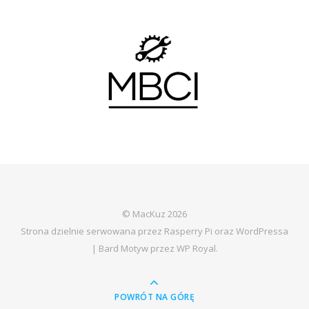
© MacKuz 2026
Strona dzielnie serwowana przez Rasperry Pi oraz WordPressa
|
Bard Motyw przez
WP Royal
.
POWRÓT NA GÓRĘ