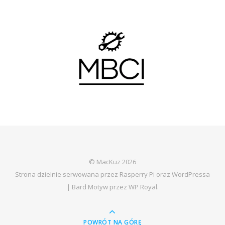
© MacKuz 2026
Strona dzielnie serwowana przez Rasperry Pi oraz WordPressa
|
Bard Motyw przez
WP Royal
.
POWRÓT NA GÓRĘ