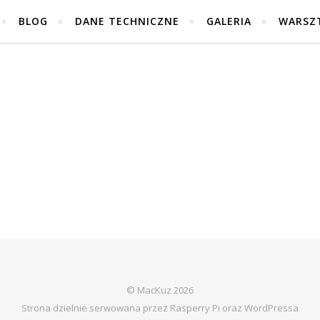
BLOG
DANE TECHNICZNE
GALERIA
WARSZ
© MacKuz 2026
Strona dzielnie serwowana przez Rasperry Pi oraz WordPressa