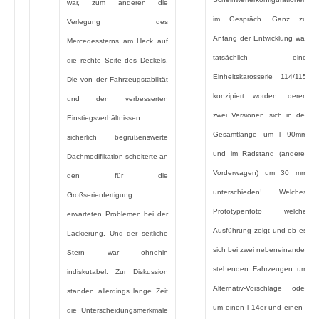
war, zum anderen die
im Gespräch. Ganz zu
Verlegung des
Anfang der Entwicklung war
Mercedessterns am Heck auf
tatsächlich eine
die rechte Seite des Deckels.
Einheitskarosserie 114/115
Die von der Fahrzeugstabilität
konzipiert worden, deren
und den verbesserten
zwei Versionen sich in der
Einstiegsverhältnissen
Gesamtlänge um l 90mm
sicherlich begrüßenswerte
und im Radstand (anderer
Dachmodifikation scheiterte an
Vorderwagen) um 30 mm
den für die
unterschieden! Welches
Großserienfertigung
Prototypenfoto welche
erwarteten Problemen bei der
Ausführung zeigt und ob es
Lackierung. Und der seitliche
sich bei zwei nebeneinander
Stern war ohnehin
stehenden Fahrzeugen um
indiskutabel. Zur Diskussion
Alternativ-Vorschläge oder
standen allerdings lange Zeit
um einen l 14er und einen l
die Unterscheidungsmerkmale