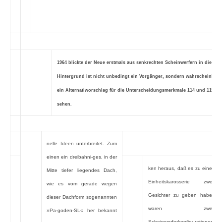
1964 blickte der Neue erstmals aus senkrechten Scheinwerfern in die Wel
Hintergrund ist nicht unbedingt ein Vorgänger, sondern wahrscheinlich
ein Alternatiworschlag für die Unterscheidungsmerkmale 114 und 115 zu
sehen.
nelle Ideen unterbreitet. Zum
einen ein dreibahni-ges, in der
ken heraus, daß es zu einer
Mitte tiefer liegendes Dach,
Einheitskarosserie zwei
wie es vom gerade wegen
Gesichter zu geben habe,
dieser Dachform sogenannten
waren zwei
»Pa-goden-SL« her bekannt
Scheinwerferkonfigurationen