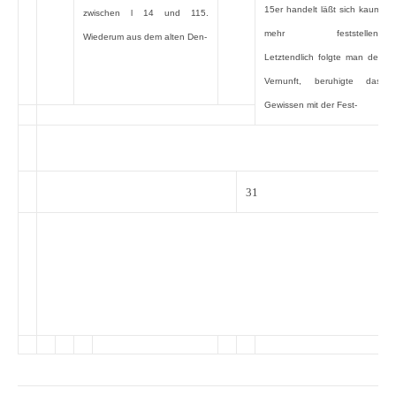
15er handelt läßt sich kaum
zwischen l 14 und 115.
mehr feststellen.
Wiederum aus dem alten Den-
Letztendlich folgte man der
Vernunft, beruhigte das
Gewissen mit der Fest-
31