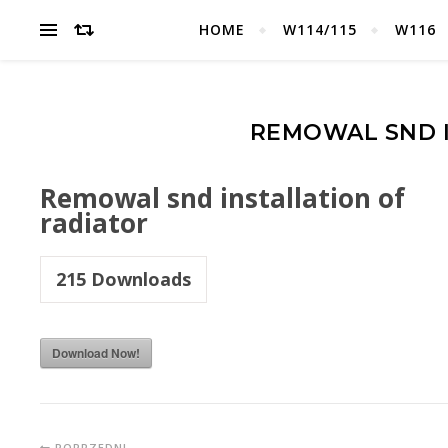
HOME
W114/115
W116
REMOWAL SND I
Remowal snd installation of
radiator
215
Downloads
Download Now!
POPRZEDNI