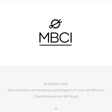
© MacKuz 2026
Strona dzielnie serwowana przez Rasperry Pi oraz WordPressa
|
Bard Motyw przez
WP Royal
.