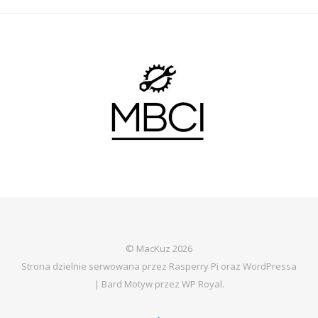
© MacKuz 2026
Strona dzielnie serwowana przez Rasperry Pi oraz WordPressa
|
Bard Motyw przez
WP Royal
.