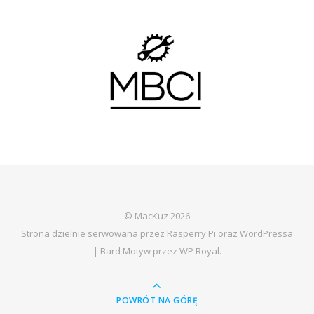
© MacKuz 2026
Strona dzielnie serwowana przez Rasperry Pi oraz WordPressa
|
Bard Motyw przez
WP Royal
.
POWRÓT NA GÓRĘ