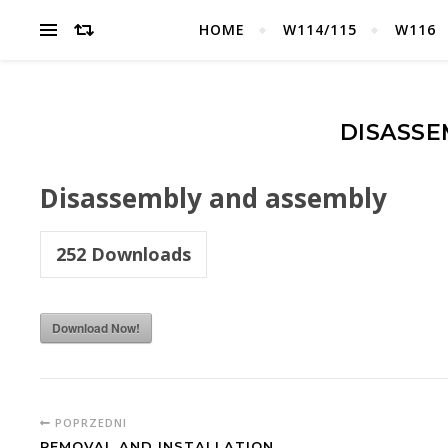
HOME
W114/115
W116
DISASSE
Disassembly and assembly
252
Downloads
Download Now!
POPRZEDNI
REMOVAL AND INSTALLATION