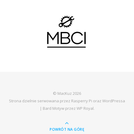
© MacKuz 2026
Strona dzielnie serwowana przez Rasperry Pi oraz WordPressa
|
Bard Motyw przez
WP Royal
.
POWRÓT NA GÓRĘ