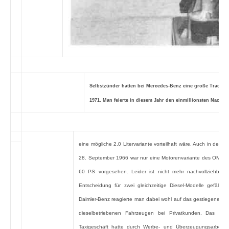
Selbstzünder hatten bei Mercedes-Benz eine große Tradition
1971. Man feierte in diesem Jahr den einmillionsten Nachkri
eine mögliche 2,0 Litervariante vorteilhaft wäre. Auch in der S
28. September 1966 war nur eine Motorenvariante des OM 615 
60 PS vorgesehen. Leider ist nicht mehr nachvollziehbar,
Entscheidung für zwei gleichzeitige Diesel-Modelle gefällt w
Daimler-Benz reagierte man dabei wohl auf das gestiegene Int
dieselbetriebenen Fahrzeugen bei Privatkunden. Das gut
Taxigeschäft hatte durch Werbe- und Überzeugungsarbeit si